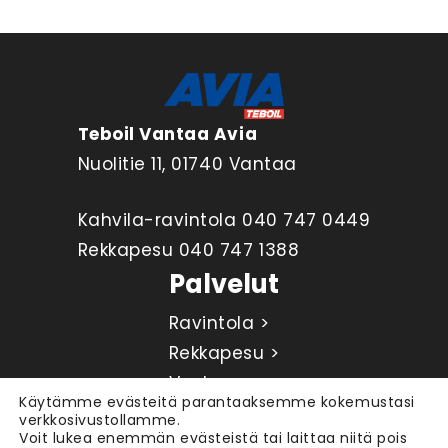
Teboil Vantaa Avia
Nuolitie 11, 01740 Vantaa
Kahvila-ravintola
040 747 0449
Rekkapesu
040 747 1388
Palvelut
Ravintola >
Rekkapesu >
Vuokraus >
Käytämme evästeitä parantaaksemme kokemustasi
verkkosivustollamme.
Facebook
Instagram
Voit lukea enemmän evästeistä tai laittaa niitä pois